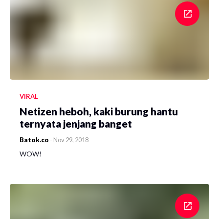
VIRAL
Netizen heboh, kaki burung hantu
ternyata jenjang banget
Batok.co
-
Nov 29, 2018
WOW!