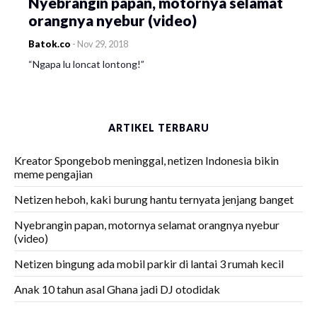
Nyebrangin papan, motornya selamat
orangnya nyebur (video)
Batok.co
-
Nov 29, 2018
“Ngapa lu loncat lontong!”
ARTIKEL TERBARU
Kreator Spongebob meninggal, netizen Indonesia bikin
meme pengajian
Netizen heboh, kaki burung hantu ternyata jenjang banget
Nyebrangin papan, motornya selamat orangnya nyebur
(video)
Netizen bingung ada mobil parkir di lantai 3 rumah kecil
Anak 10 tahun asal Ghana jadi DJ otodidak