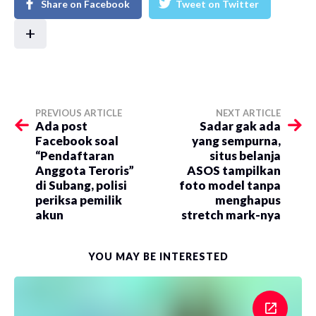
Share on Facebook
Tweet on Twitter
+
PREVIOUS ARTICLE
NEXT ARTICLE
Ada post
Sadar gak ada
Facebook soal
yang sempurna,
“Pendaftaran
situs belanja
Anggota Teroris”
ASOS tampilkan
di Subang, polisi
foto model tanpa
periksa pemilik
menghapus
akun
stretch mark-nya
YOU MAY BE INTERESTED