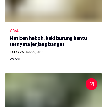
VIRAL
Netizen heboh, kaki burung hantu
ternyata jenjang banget
Batok.co
-
Nov 29, 2018
WOW!