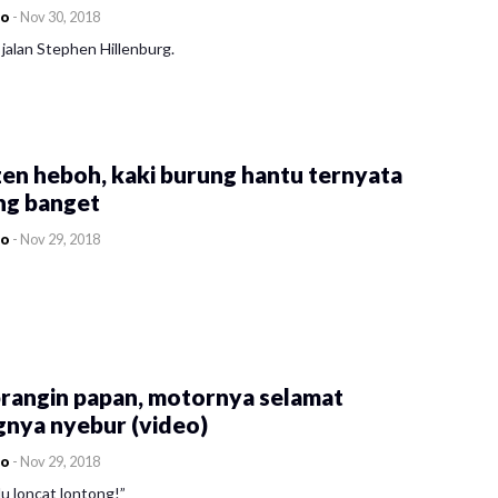
co
-
Nov 30, 2018
jalan Stephen Hillenburg.
en heboh, kaki burung hantu ternyata
ng banget
co
-
Nov 29, 2018
rangin papan, motornya selamat
gnya nyebur (video)
co
-
Nov 29, 2018
u loncat lontong!”