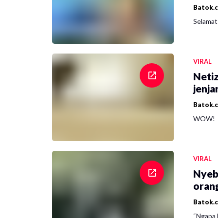
Batok.
Selamat 
VIRAL
Netiz
jenja
Batok.
WOW!
VIRAL
Nyeb
oran
Batok.
“Ngapa l