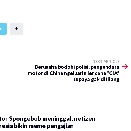
+
r
NEXT ARTICLE
Berusaha bodohi polisi, pengendara
motor di China ngeluarin lencana “CIA”
supaya gak ditilang
tor Spongebob meninggal, netizen
esia bikin meme pengajian