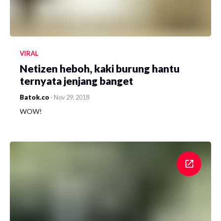
VIRAL
Netizen heboh, kaki burung hantu
ternyata jenjang banget
Batok.co
-
Nov 29, 2018
WOW!