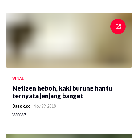
VIRAL
Netizen heboh, kaki burung hantu
ternyata jenjang banget
Batok.co
-
Nov 29, 2018
WOW!