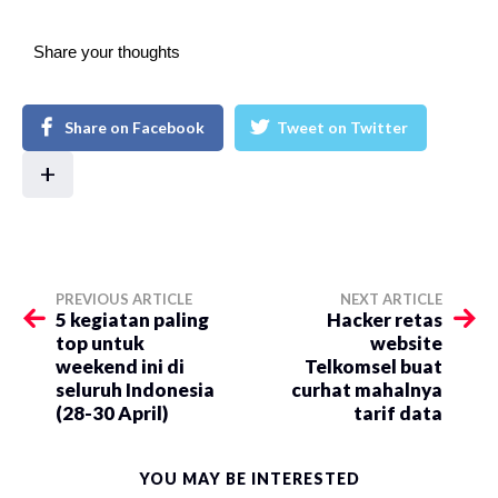
Share your thoughts
Share on Facebook
Tweet on Twitter
+
PREVIOUS ARTICLE
NEXT ARTICLE
5 kegiatan paling
Hacker retas
top untuk
website
weekend ini di
Telkomsel buat
seluruh Indonesia
curhat mahalnya
(28-30 April)
tarif data
YOU MAY BE INTERESTED