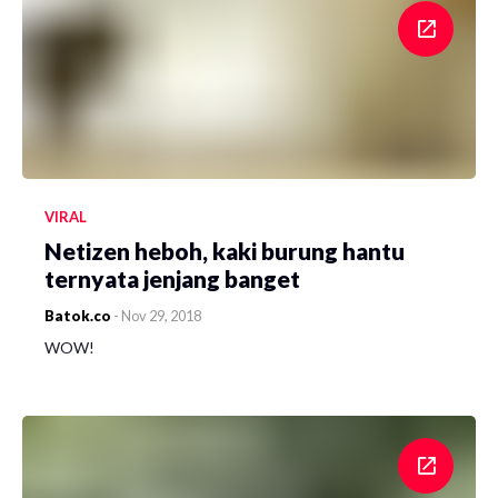
VIRAL
Netizen heboh, kaki burung hantu
ternyata jenjang banget
Batok.co
-
Nov 29, 2018
WOW!