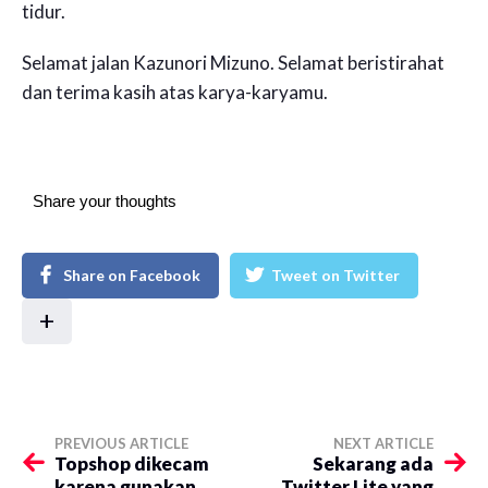
tidur.
Selamat jalan Kazunori Mizuno. Selamat beristirahat
dan terima kasih atas karya-karyamu.
Share your thoughts
Share on Facebook
Tweet on Twitter
+
PREVIOUS ARTICLE
NEXT ARTICLE
Topshop dikecam
Sekarang ada
karena gunakan
Twitter Lite yang