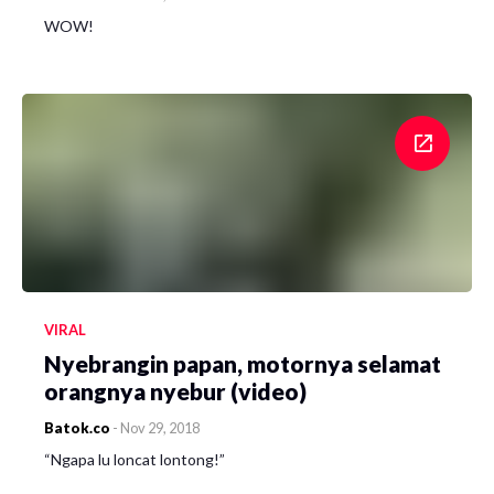
WOW!
VIRAL
Nyebrangin papan, motornya selamat
orangnya nyebur (video)
Batok.co
-
Nov 29, 2018
“Ngapa lu loncat lontong!”