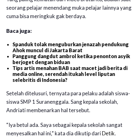
seorang pelajar menendang muka pelajar lainnya yang
cuma bisa meringkuk gak berdaya.
Baca juga:
Spanduk tolak menguburkan jenazah pendukung
Ahok muncul di Jakarta Bara
t
Panggung dangdut ambrol ketika penonton asyik
berjoget dengan biduan
Tips artis menahan BAB saat macet jadi berita di
media online, serendah itukah level liputan
selebritis di Indonesia?
Setelah ditelusuri, ternyata para pelaku adalah siswa-
siswa SMP 1 Suranenggala. Sang kepala sekolah,
Andriati membenarkan hal tersebut.
“Iya betul ada. Saya sebagai kepala sekolah sangat
menyesalkan hal ini,” kata dia dikutip dari
Detik
.