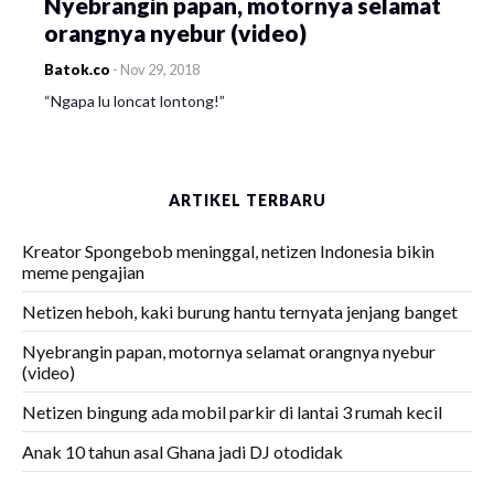
Nyebrangin papan, motornya selamat
orangnya nyebur (video)
Batok.co
-
Nov 29, 2018
“Ngapa lu loncat lontong!”
ARTIKEL TERBARU
Kreator Spongebob meninggal, netizen Indonesia bikin
meme pengajian
Netizen heboh, kaki burung hantu ternyata jenjang banget
Nyebrangin papan, motornya selamat orangnya nyebur
(video)
Netizen bingung ada mobil parkir di lantai 3 rumah kecil
Anak 10 tahun asal Ghana jadi DJ otodidak