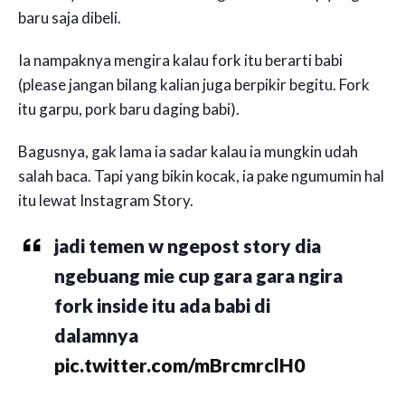
baru saja dibeli.
Ia nampaknya mengira kalau fork itu berarti babi
(please jangan bilang kalian juga berpikir begitu. Fork
itu garpu, pork baru daging babi).
Bagusnya, gak lama ia sadar kalau ia mungkin udah
salah baca. Tapi yang bikin kocak, ia pake ngumumin hal
itu lewat Instagram Story.
jadi temen w ngepost story dia
ngebuang mie cup gara gara ngira
fork inside itu ada babi di
dalamnya
pic.twitter.com/mBrcmrclH0