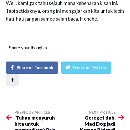
Well, kami gak tahu sejauh mana kebenaran kisah ini.
Tapi setidaknya, orang ini mengajarkan kita untuk lebih
hati-hati jangan sampe salah baca. Hehehe.
Share your thoughts
Share on Facebook
Tweet on Twitter
+
PREVIOUS ARTICLE
NEXT ARTICLE
‘Tuhan menyuruh
Gereget dah,
kita untuk
Mad Dog jadi
memaafkan’: Pria
Kamen Rider di