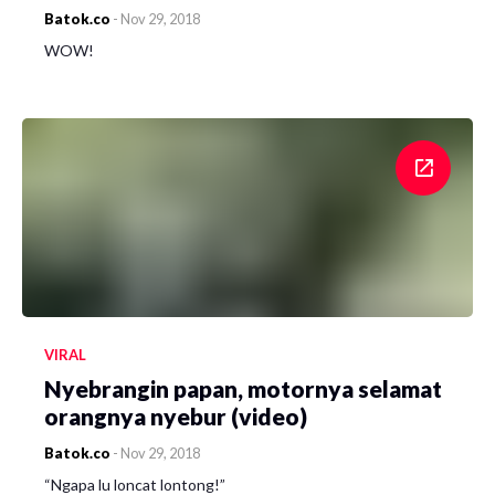
Batok.co
-
Nov 29, 2018
WOW!
VIRAL
Nyebrangin papan, motornya selamat
orangnya nyebur (video)
Batok.co
-
Nov 29, 2018
“Ngapa lu loncat lontong!”