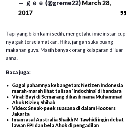
— ｇｅｅ (@greme22)
March 28,
2017
Tapi yang bikin kami sedih, mengetahui mie instan cup-
nya gak terselamatkan. Hiks, jangan suka buang
makanan guys. Masih banyak orang kelaparan di luar
sana.
Baca juga:
Gagal pahamnya kebangetan: Netizen Indonesia
marah-marah lihat tulisan ‘Indochina’ di bandara
Viral: Bayi di Semarang dikasih nama Muhammad
Ahok Rizieq Shihab
Video: Sneak-peek suasana di dalam Hooters
Jakarta
Imam asal Australia Shaikh M Tawhidi ingin debat
lawan FPI dan bela Ahok di pengadilan