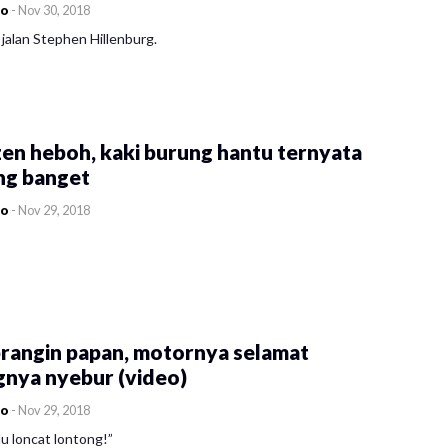
co
-
Nov 30, 2018
jalan Stephen Hillenburg.
en heboh, kaki burung hantu ternyata
ng banget
co
-
Nov 29, 2018
rangin papan, motornya selamat
gnya nyebur (video)
co
-
Nov 29, 2018
u loncat lontong!”