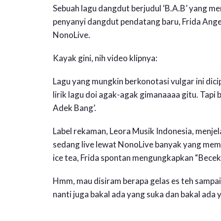
Sebuah lagu dangdut berjudul ‘B.A.B’ yang me
penyanyi dangdut pendatang baru, Frida Angella
NonoLive.
Kayak gini, nih video klipnya:
Lagu yang mungkin berkonotasi vulgar ini dici
lirik lagu doi agak-agak gimanaaaa gitu. Tapi 
Adek Bang’.
Label rekaman, Leora Musik Indonesia, menjela
sedang live lewat NonoLive banyak yang membe
ice tea, Frida spontan mengungkapkan “Beceki
Hmm, mau disiram berapa gelas es teh sampai bi
nanti juga bakal ada yang suka dan bakal ada y