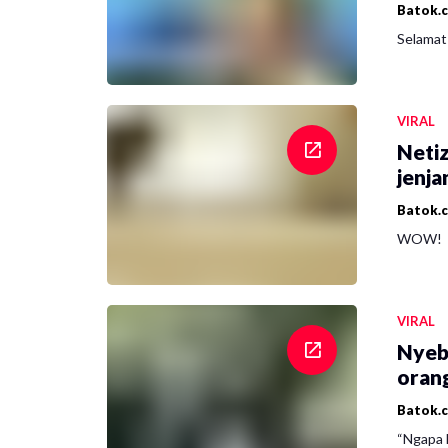
Batok.
Selamat 
VIRAL
Netiz
jenja
Batok.
WOW!
VIRAL
Nyeb
oran
Batok.
“Ngapa l