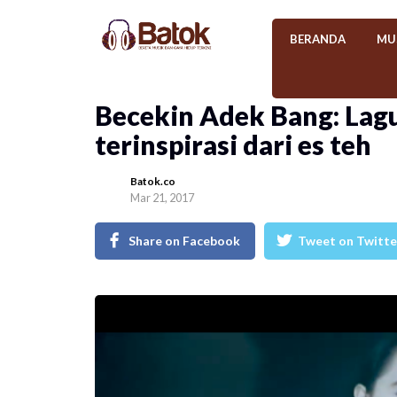
BERANDA
MU
Becekin Adek Bang: Lag
terinspirasi dari es teh
Batok.co
Mar 21, 2017
Share on Facebook
Tweet on Twitte