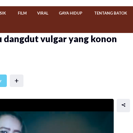
SIK
FILM
VIRAL
GAYA HIDUP
TENTANG BATOK
u dangdut vulgar yang konon
+
r