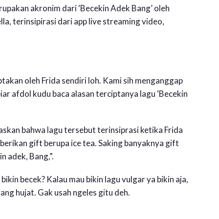
rupakan akronim dari ‘Becekin Adek Bang’ oleh
, terinsipirasi dari app live streaming video,
ptakan oleh Frida sendiri loh. Kami sih menganggap
biar afdol kudu baca alasan terciptanya lagu ‘Becekin
skan bahwa lagu tersebut terinsiprasi ketika Frida
rikan gift berupa ice tea. Saking banyaknya gift
n adek, Bang,”.
kin becek? Kalau mau bikin lagu vulgar ya bikin aja,
ang hujat. Gak usah ngeles gitu deh.