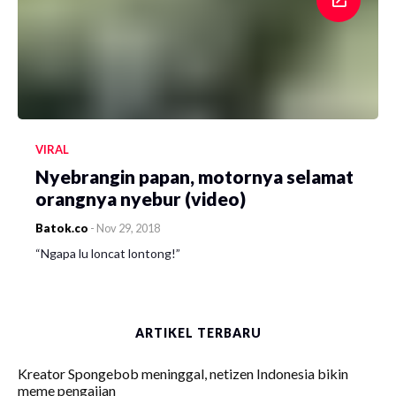
VIRAL
Nyebrangin papan, motornya selamat
orangnya nyebur (video)
Batok.co
-
Nov 29, 2018
“Ngapa lu loncat lontong!”
ARTIKEL TERBARU
Kreator Spongebob meninggal, netizen Indonesia bikin
meme pengajian