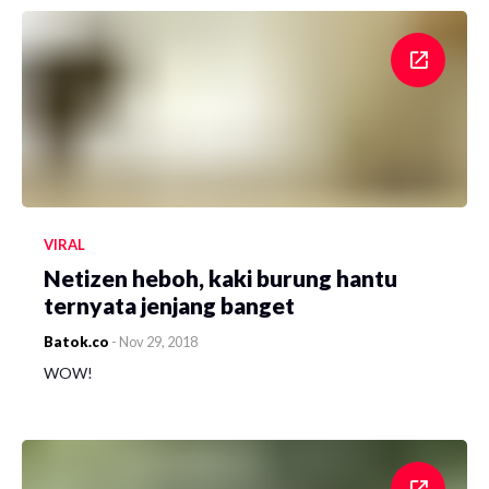
VIRAL
Netizen heboh, kaki burung hantu
ternyata jenjang banget
Batok.co
-
Nov 29, 2018
WOW!