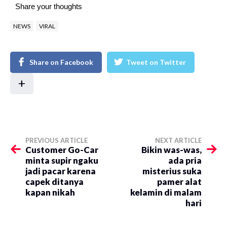
Share your thoughts
NEWS
VIRAL
Share on Facebook
Tweet on Twitter
+
PREVIOUS ARTICLE
NEXT ARTICLE
Customer Go-Car
Bikin was-was,
minta supir ngaku
ada pria
jadi pacar karena
misterius suka
capek ditanya
pamer alat
kapan nikah
kelamin di malam
hari