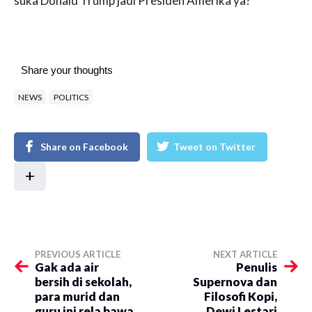
suka Donald Trump jadi Presiden Amerika ya?
Share your thoughts
NEWS
POLITICS
Share on Facebook
Tweet on Twitter
+
PREVIOUS ARTICLE
NEXT ARTICLE
Gak ada air
Penulis
bersih di sekolah,
Supernova dan
para murid dan
Filosofi Kopi,
guru ini rela bawa
Dewi Lestari