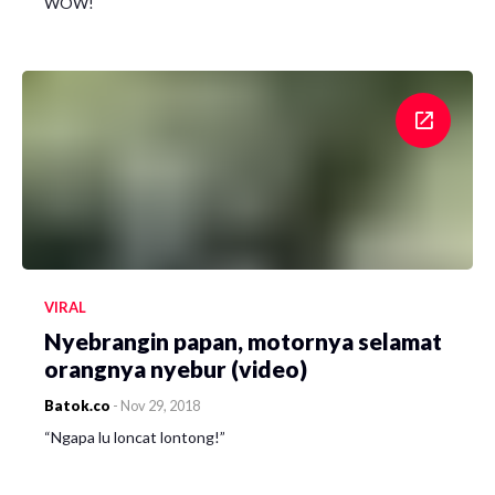
WOW!
VIRAL
Nyebrangin papan, motornya selamat
orangnya nyebur (video)
Batok.co
-
Nov 29, 2018
“Ngapa lu loncat lontong!”