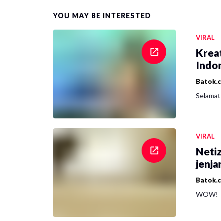
YOU MAY BE INTERESTED
VIRAL
Krea
Indon
Batok.
Selamat 
VIRAL
Netiz
jenja
Batok.
WOW!