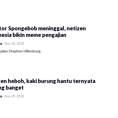
tor Spongebob meninggal, netizen
esia bikin meme pengajian
co
-
Nov 30, 2018
jalan Stephen Hillenburg.
en heboh, kaki burung hantu ternyata
ng banget
co
-
Nov 29, 2018