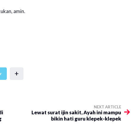
ukan, amin.
+
r
NEXT ARTICLE
di
Lewat surat ijin sakit, Ayah ini mampu
g
bikin hati guru klepek-klepek