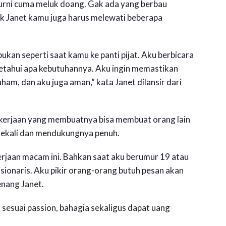
murni cuma meluk doang. Gak ada yang berbau
eluk Janet kamu juga harus melewati beberapa
bukan seperti saat kamu ke panti pijat. Aku berbicara
etahui apa kebutuhannya. Aku ingin memastikan
am, dan aku juga aman,” kata Janet dilansir dari
pekerjaan yang membuatnya bisa membuat orang lain
sekali dan mendukungnya penuh.
erjaan macam ini. Bahkan saat aku berumur 19 atau
sionaris. Aku pikir orang-orang butuh pesan akan
enang Janet.
 sesuai passion, bahagia sekaligus dapat uang