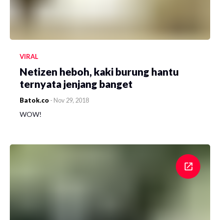
VIRAL
Netizen heboh, kaki burung hantu
ternyata jenjang banget
Batok.co
-
Nov 29, 2018
WOW!