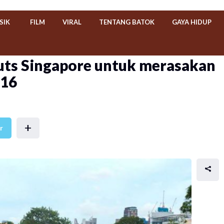
SIK
FILM
VIRAL
TENTANG BATOK
GAYA HIDUP
ts Singapore untuk merasakan
016
+
r