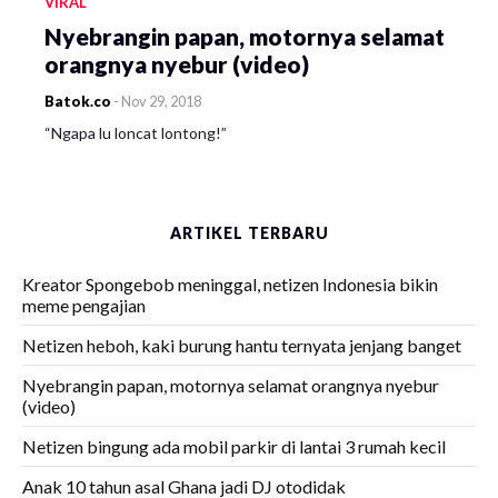
VIRAL
Nyebrangin papan, motornya selamat
orangnya nyebur (video)
Batok.co
-
Nov 29, 2018
“Ngapa lu loncat lontong!”
ARTIKEL TERBARU
Kreator Spongebob meninggal, netizen Indonesia bikin
meme pengajian
Netizen heboh, kaki burung hantu ternyata jenjang banget
Nyebrangin papan, motornya selamat orangnya nyebur
(video)
Netizen bingung ada mobil parkir di lantai 3 rumah kecil
Anak 10 tahun asal Ghana jadi DJ otodidak