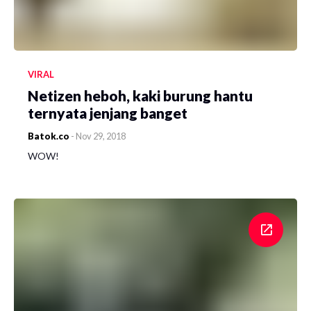
VIRAL
Netizen heboh, kaki burung hantu
ternyata jenjang banget
Batok.co
-
Nov 29, 2018
WOW!