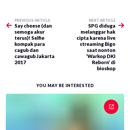
PREVIOUS ARTICLE
NEXT ARTICLE
Say cheese (dan
SPG diduga
semoga akur
melanggar hak
terus)! Selfie
cipta karena live
kompak para
streaming Bigo
cagub dan
saat nonton
cawagub Jakarta
‘Warkop DKI
2017
Reborn’ di
bioskop
YOU MAY BE INTERESTED