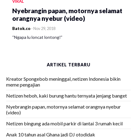
VIRAL
Nyebrangin papan, motornya selamat
orangnya nyebur (video)
Batok.co
-
Nov 29, 2018
“Ngapa lu loncat lontong!”
ARTIKEL TERBARU
Kreator Spongebob meninggal, netizen Indonesia bikin
meme pengajian
Netizen heboh, kaki burung hantu ternyata jenjang banget
Nyebrangin papan, motornya selamat orangnya nyebur
(video)
Netizen bingung ada mobil parkir di lantai 3 rumah kecil
Anak 10 tahun asal Ghana jadi DJ otodidak