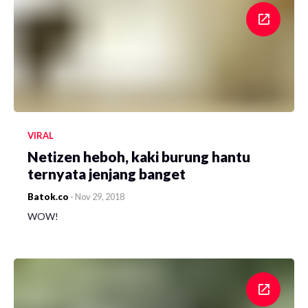
VIRAL
Netizen heboh, kaki burung hantu
ternyata jenjang banget
Batok.co
-
Nov 29, 2018
WOW!