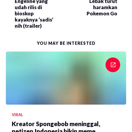
Engeline yang
Lebak turut
udah rilis di
haramkan
bioskop
Pokemon Go
kayaknya ‘sadis’
nih (trailer)
YOU MAY BE INTERESTED
VIRAL
Kreator Spongebob meninggal,
netizen Indonesia bikin meme