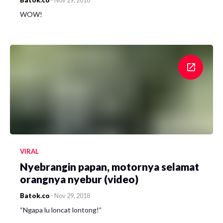
WOW!
VIRAL
Nyebrangin papan, motornya selamat
orangnya nyebur (video)
Batok.co
-
Nov 29, 2018
“Ngapa lu loncat lontong!”