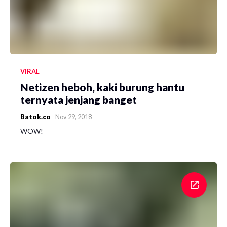
VIRAL
Netizen heboh, kaki burung hantu
ternyata jenjang banget
Batok.co
-
Nov 29, 2018
WOW!