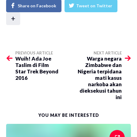
Share on Facebook
Tweet on Twitter
+
PREVIOUS ARTICLE
NEXT ARTICLE
Wuih! Ada Joe
Warga negara
Taslim di Film
Zimbabwe dan
Star Trek Beyond
Nigeria terpidana
2016
mati kasus
narkoba akan
dieksekusi tahun
ini
YOU MAY BE INTERESTED