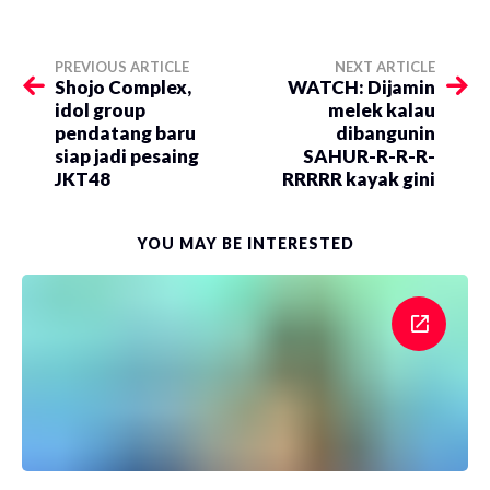
PREVIOUS ARTICLE
NEXT ARTICLE
Shojo Complex,
WATCH: Dijamin
idol group
melek kalau
pendatang baru
dibangunin
siap jadi pesaing
SAHUR-R-R-R-
JKT48
RRRRR kayak gini
YOU MAY BE INTERESTED