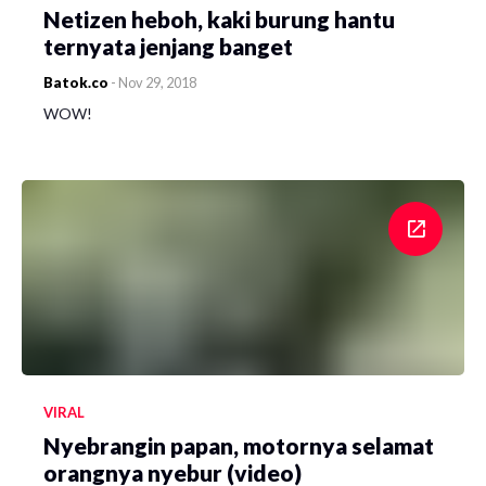
Netizen heboh, kaki burung hantu
ternyata jenjang banget
Batok.co
-
Nov 29, 2018
WOW!
VIRAL
Nyebrangin papan, motornya selamat
orangnya nyebur (video)