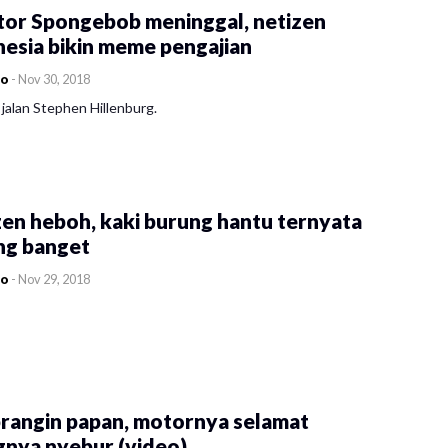
tor Spongebob meninggal, netizen
esia bikin meme pengajian
co
-
Nov 30, 2018
jalan Stephen Hillenburg.
en heboh, kaki burung hantu ternyata
ng banget
co
-
Nov 29, 2018
rangin papan, motornya selamat
gnya nyebur (video)