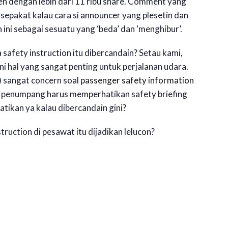
izen dengan lebih dari 11 ribu share. Comment yang
sepakat kalau cara si announcer yang plesetin dan
n ini sebagai sesuatu yang ‘beda’ dan ‘menghibur’.
 safety instruction itu dibercandain? Setau kami,
ni hal yang sangat penting untuk perjalanan udara.
) sangat concern soal
passenger safety information
 penumpang harus memperhatikan safety briefing
ikan ya kalau dibercandain gini?
truction di pesawat itu dijadikan lelucon?