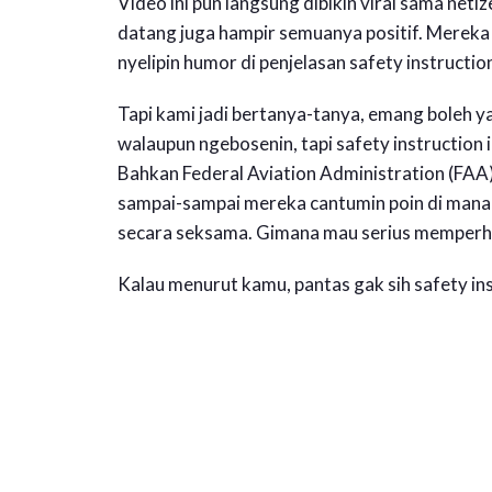
Video ini pun langsung dibikin viral sama net
datang juga hampir semuanya positif. Mereka 
nyelipin humor di penjelasan safety instructio
Tapi kami jadi bertanya-tanya, emang boleh ya
walaupun ngebosenin, tapi safety instruction i
Bahkan Federal Aviation Administration (FAA
sampai-sampai mereka cantumin poin di mana
secara seksama. Gimana mau serius memperhat
Kalau menurut kamu, pantas gak sih safety ins