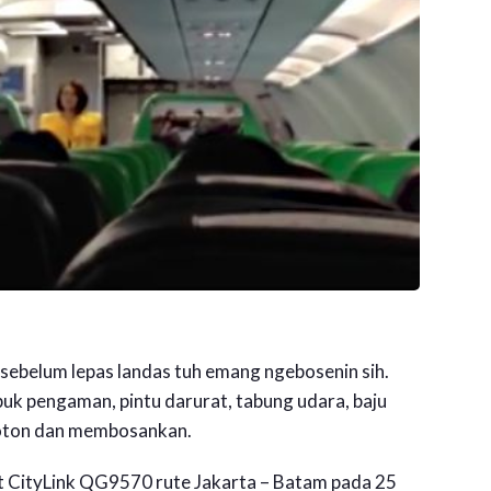
t sebelum lepas landas tuh emang ngebosenin sih.
sabuk pengaman, pintu darurat, tabung udara, baju
onoton dan membosankan.
t CityLink QG9570 rute Jakarta – Batam pada 25