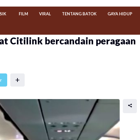
SIK
FILM
VIRAL
TENTANG BATOK
GAYA HIDUP
at Citilink bercandain peragaan
+
r