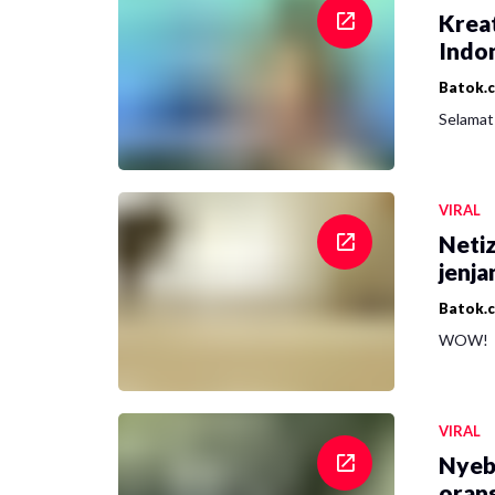
Krea
Indon
Batok.
Selamat 
VIRAL
Netiz
jenja
Batok.
WOW!
VIRAL
Nyeb
oran