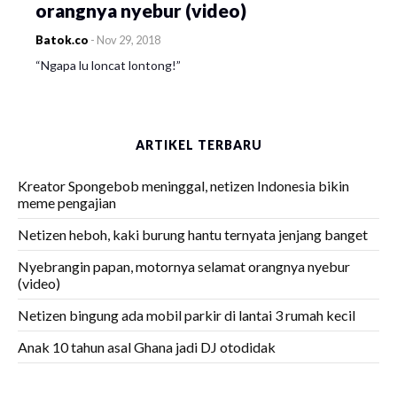
orangnya nyebur (video)
Batok.co
-
Nov 29, 2018
“Ngapa lu loncat lontong!”
ARTIKEL TERBARU
Kreator Spongebob meninggal, netizen Indonesia bikin
meme pengajian
Netizen heboh, kaki burung hantu ternyata jenjang banget
Nyebrangin papan, motornya selamat orangnya nyebur
(video)
Netizen bingung ada mobil parkir di lantai 3 rumah kecil
Anak 10 tahun asal Ghana jadi DJ otodidak