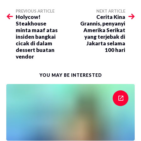
PREVIOUS ARTICLE
NEXT ARTICLE
Holycow!
Cerita Kina
Steakhouse
Grannis, penyanyi
minta maaf atas
Amerika Serikat
insiden bangkai
yang terjebak di
cicak di dalam
Jakarta selama
dessert buatan
100 hari
vendor
YOU MAY BE INTERESTED