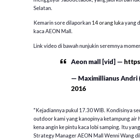
Selatan.
Kemarin sore dilaporkan
14 orang luka
yang d
kaca AEON Mall.
Link video di bawah nunjukin seremnya momen
Aeon mall [vid] —
http
— Maximillianus Andri 
2016
“Kejadiannya pukul 17.30 WIB. Kondisinya seda
outdoor kami yang kanopinya ketampung air hu
kena angin ke pintu kaca lobi samping. Itu yan
Strategy Manager AEON Mall Wenni Wang dik