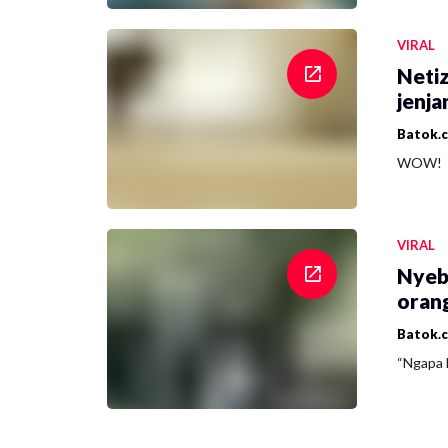
VIRAL
Netiz
jenja
Batok.
WOW!
VIRAL
Nyeb
oran
Batok.
“Ngapa l