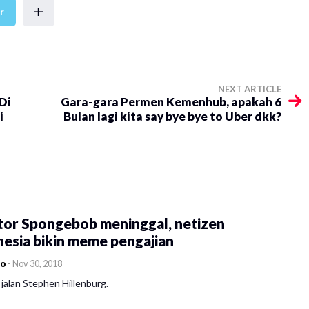
+
r
NEXT ARTICLE
Di
Gara-gara Permen Kemenhub, apakah 6
i
Bulan lagi kita say bye bye to Uber dkk?
tor Spongebob meninggal, netizen
esia bikin meme pengajian
co
-
Nov 30, 2018
jalan Stephen Hillenburg.