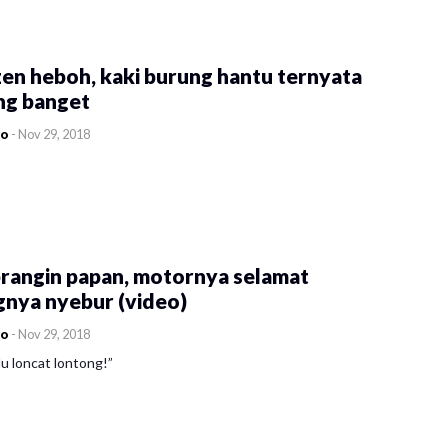
en heboh, kaki burung hantu ternyata
ng banget
co
-
Nov 29, 2018
rangin papan, motornya selamat
gnya nyebur (video)
co
-
Nov 29, 2018
u loncat lontong!”