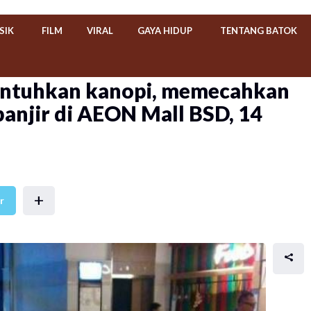
SIK
FILM
VIRAL
GAYA HIDUP
TENTANG BATOK
untuhkan kanopi, memecahkan
anjir di AEON Mall BSD, 14
+
r