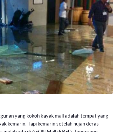
ngunan yang kokoh kayak mall adalah tempat yang
yak kemarin. Tapi kemarin setelah hujan deras
a malah ada di AEON Mall di BSD, Tangerang