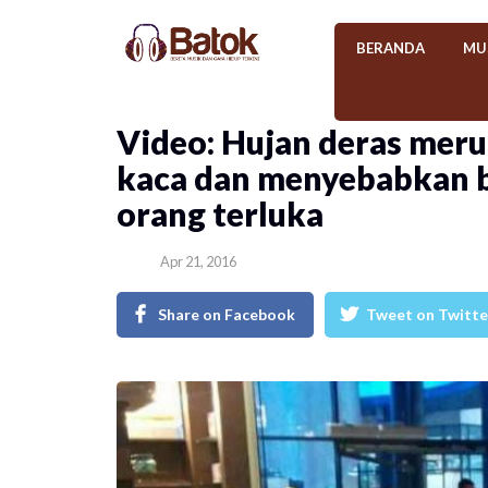
BERANDA
MU
Video: Hujan deras mer
kaca dan menyebabkan b
orang terluka
Apr 21, 2016
Share on Facebook
Tweet on Twitte