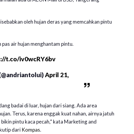
isebabkan oleh hujan deras yang memcahkan pintu
 pas air hujan menghantam pintu.
s://t.co/iv0wcRY6bv
(@andriantolui)
April 21,
ng badai di luar, hujan dari siang. Ada area
jan. Terus, karena enggak kuat nahan, airnya jatuh
g bikin pintu kaca pecah,” kata Marketing and
utip dari
Kompas
.