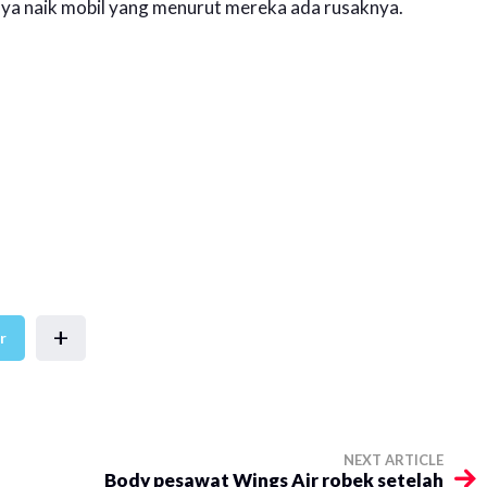
ya naik mobil yang menurut mereka ada rusaknya.
+
r
NEXT ARTICLE
Body pesawat Wings Air robek setelah