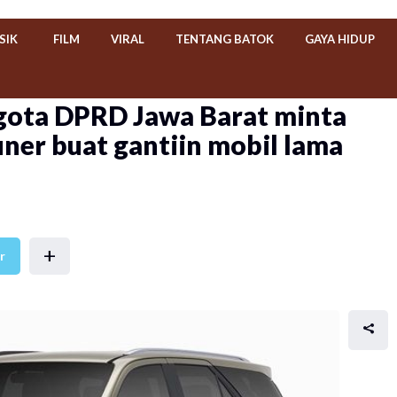
SIK
FILM
VIRAL
TENTANG BATOK
GAYA HIDUP
ggota DPRD Jawa Barat minta
uner buat gantiin mobil lama
+
r