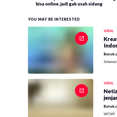
bisa online, jadi gak usah sidang
YOU MAY BE INTERESTED
VIRAL
Krea
Indon
Batok.
Selamat 
VIRAL
Netiz
jenja
Batok.
WOW!