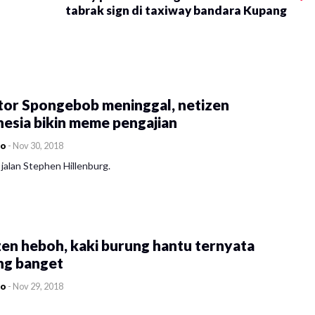
tabrak sign di taxiway bandara Kupang
tor Spongebob meninggal, netizen
esia bikin meme pengajian
co
-
Nov 30, 2018
jalan Stephen Hillenburg.
en heboh, kaki burung hantu ternyata
ng banget
co
-
Nov 29, 2018