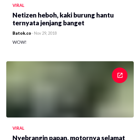
VIRAL
Netizen heboh, kaki burung hantu
ternyata jenjang banget
Batok.co
-
Nov 29, 2018
WOW!
VIRAL
Nyebrangin papan, motornya selamat