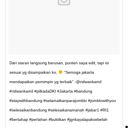
Dari siaran langsung barusan, punten saya edit, tapi isi
sesuai yg disampaikan ko,
“Semoga jakarta
mendapatkan pemimpin yg terbaik” -@ridwankamil
#ridwankamil #pilkadaDKI #Jakarta #bandung
#staywithbandung #selamatkanparajomblo #jomblowithyou
#selesaikanbandung #selesaikanamanah #jabar1 #RI1
#bertahap #perlahan #buktikan #jgnkayalapaksebelah