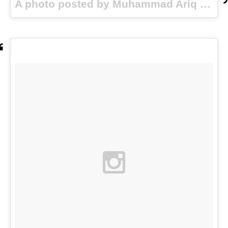
A photo posted by Muhammad Ariq Luthfi (@ariqwho) on