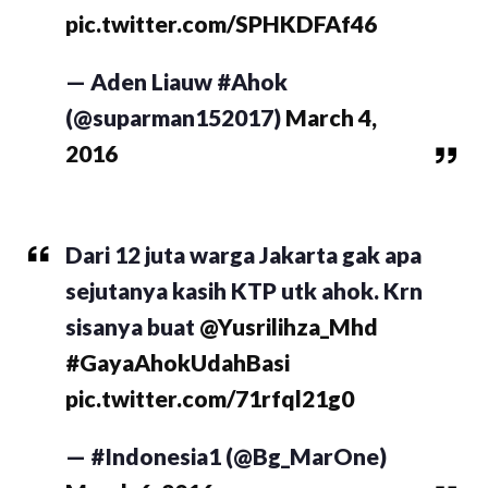
pic.twitter.com/SPHKDFAf46
— Aden Liauw #Ahok
(@suparman152017)
March 4,
2016
Dari 12 juta warga Jakarta gak apa
sejutanya kasih KTP utk ahok. Krn
sisanya buat
@Yusrilihza_Mhd
#GayaAhokUdahBasi
pic.twitter.com/71rfql21g0
— #Indonesia1 (@Bg_MarOne)