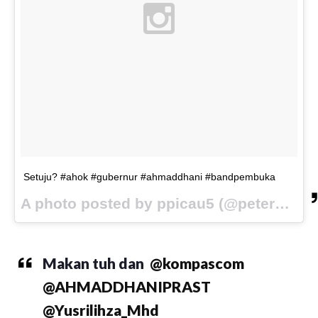
Setuju? #ahok #gubernur #ahmaddhani #bandpembuka
A photo posted by ppicau5 (@peterpicaulima) on
Makan tuh dan
@kompascom
@AHMADDHANIPRAST
@Yusrilihza_Mhd