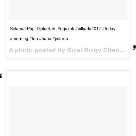
Selamat Pagi Djakartah. #ngakak #pilkada2017 #friday
#morning #fun #haha #jakarta
A photo posted by Rizal Rizqy Effendy (@rizalrizqyeffendy) on