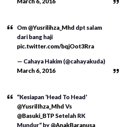
March 6, 2016
Om
@Yusrilihza_Mhd
dpt salam
dari bang haji
pic.twitter.com/bqjOot3Rra
— Cahaya Hakim (@cahayakuda)
March 6, 2016
“Kesiapan ‘Head To Head’
@YusrilIhza_Mhd
Vs
@Basuki_BTP
Setelah RK
Mundur” by
@AnakBaranusa