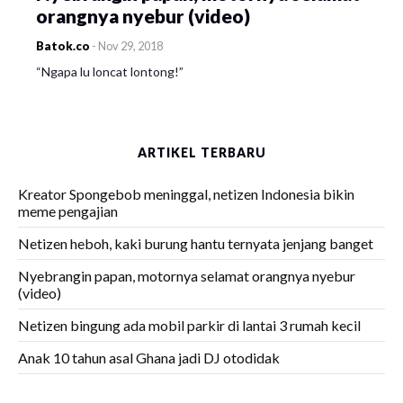
orangnya nyebur (video)
Batok.co
-
Nov 29, 2018
“Ngapa lu loncat lontong!”
ARTIKEL TERBARU
Kreator Spongebob meninggal, netizen Indonesia bikin
meme pengajian
Netizen heboh, kaki burung hantu ternyata jenjang banget
Nyebrangin papan, motornya selamat orangnya nyebur
(video)
Netizen bingung ada mobil parkir di lantai 3 rumah kecil
Anak 10 tahun asal Ghana jadi DJ otodidak