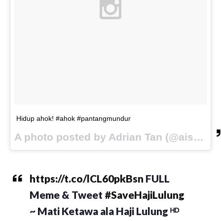
Hidup ahok! #ahok #pantangmundur
A photo posted by Adrian Tan (@aisukurimu_ku) on
https://t.co/lCL60pkBsn
FULL
Meme & Tweet
#SaveHajiLulung
~ Mati Ketawa ala Haji Lulung ᴴᴰ