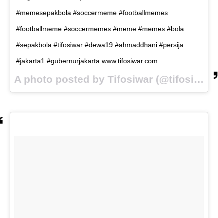
#memesepakbola #soccermeme #footballmemes
#footballmeme #soccermemes #meme #memes #bola
#sepakbola #tifosiwar #dewa19 #ahmaddhani #persija
#jakarta1 #gubernurjakarta www.tifosiwar.com
A photo posted by Tifosiwar (@tifosiwar) on