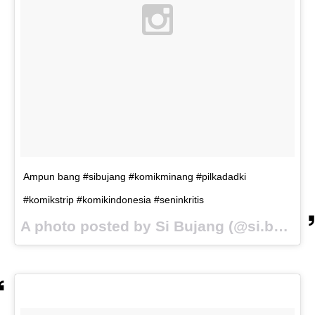
Ampun bang #sibujang #komikminang #pilkadadki
#komikstrip #komikindonesia #seninkritis
A photo posted by Si Bujang (@si.bujang) on