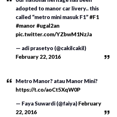
adopted to manor car livery.. this
called “metro mini masuk F1”
#F1
#manor
#ugal2an
pic.twitter.com/YZbwM1NzJa
— adi prasetyo (@cakilcakil)
February 22, 2016
Metro Manor? atau Manor Mini?
https://t.co/aoCt5XqW0P
— Faya Suwardi (@faiya)
February
22, 2016