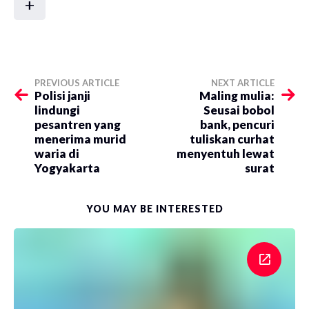
+
PREVIOUS ARTICLE
NEXT ARTICLE
Polisi janji
Maling mulia:
lindungi
Seusai bobol
pesantren yang
bank, pencuri
menerima murid
tuliskan curhat
waria di
menyentuh lewat
Yogyakarta
surat
YOU MAY BE INTERESTED