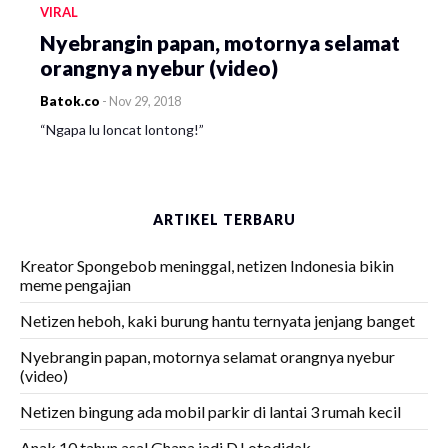
VIRAL
Nyebrangin papan, motornya selamat
orangnya nyebur (video)
Batok.co
-
Nov 29, 2018
“Ngapa lu loncat lontong!”
ARTIKEL TERBARU
Kreator Spongebob meninggal, netizen Indonesia bikin
meme pengajian
Netizen heboh, kaki burung hantu ternyata jenjang banget
Nyebrangin papan, motornya selamat orangnya nyebur
(video)
Netizen bingung ada mobil parkir di lantai 3 rumah kecil
Anak 10 tahun asal Ghana jadi DJ otodidak