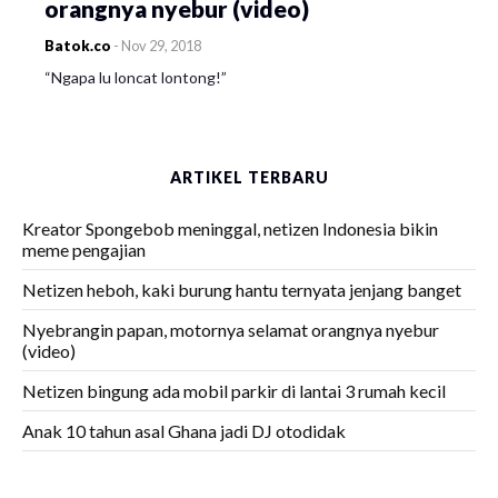
orangnya nyebur (video)
Batok.co
-
Nov 29, 2018
“Ngapa lu loncat lontong!”
ARTIKEL TERBARU
Kreator Spongebob meninggal, netizen Indonesia bikin
meme pengajian
Netizen heboh, kaki burung hantu ternyata jenjang banget
Nyebrangin papan, motornya selamat orangnya nyebur
(video)
Netizen bingung ada mobil parkir di lantai 3 rumah kecil
Anak 10 tahun asal Ghana jadi DJ otodidak