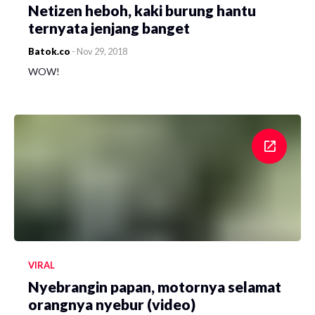
Netizen heboh, kaki burung hantu
ternyata jenjang banget
Batok.co
-
Nov 29, 2018
WOW!
VIRAL
Nyebrangin papan, motornya selamat
orangnya nyebur (video)