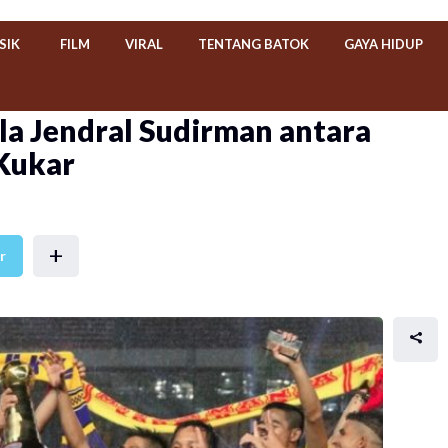
SIK
FILM
VIRAL
TENTANG BATOK
GAYA HIDUP
iala Jendral Sudirman antara
Kukar
+
r