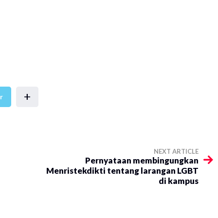
+
r
NEXT ARTICLE
Pernyataan membingungkan
Menristekdikti tentang larangan LGBT
di kampus