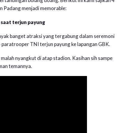
pertandingan bolang doang. Berikut ini kami sajikan 4
emen Padang menjadi memorable:
saat terjun payung
nyak banget atraksi yang tergabung dalam seremoni
5 paratrooper TNI terjun payung ke lapangan GBK.
a malah nyangkut di atap stadion. Kasihan sih sampe
eman temannya.