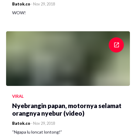
Batok.co
-
Nov 29, 2018
WOW!
VIRAL
Nyebrangin papan, motornya selamat
orangnya nyebur (video)
Batok.co
-
Nov 29, 2018
“Ngapa lu loncat lontong!”