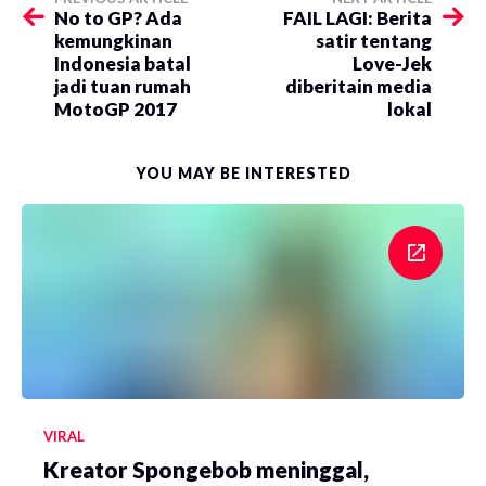
No to GP? Ada
FAIL LAGI: Berita
kemungkinan
satir tentang
Indonesia batal
Love-Jek
jadi tuan rumah
diberitain media
MotoGP 2017
lokal
YOU MAY BE INTERESTED
VIRAL
Kreator Spongebob meninggal,