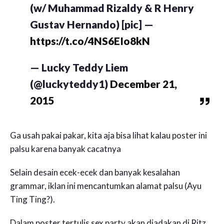
(w/ Muhammad Rizaldy & R Henry
Gustav Hernando) [pic] —
https://t.co/4NS6EIo8kN
— Lucky Teddy Liem
(@luckyteddy1)
December 21,
2015
Ga usah pakai pakar, kita aja bisa lihat kalau poster ini
palsu karena banyak cacatnya
Selain desain ecek-ecek dan banyak kesalahan
grammar, iklan ini mencantumkan alamat palsu (Ayu
Ting Ting?).
Dalam poster tertulis sex party akan diadakan di Ritz