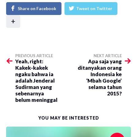
Share on Facebook
Tweet on Twitter
+
PREVIOUS ARTICLE
NEXT ARTICLE
Yeah, right:
Apa saja yang
Kakek-kakek
ditanyakan orang
ngaku bahwa ia
Indonesia ke
adalah Jenderal
‘Mbah Google’
Sudirman yang
selama tahun
sebenarnya
2015?
belum meninggal
YOU MAY BE INTERESTED