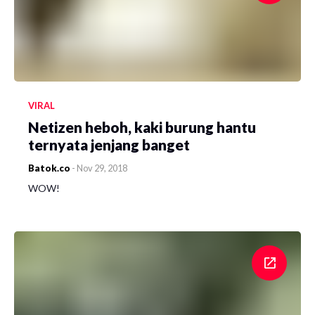
VIRAL
Netizen heboh, kaki burung hantu
ternyata jenjang banget
Batok.co
-
Nov 29, 2018
WOW!