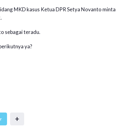
ar sidang MKD kasus Ketua DPR Setya Novanto minta
.
o sebagai teradu.
berikutnya ya?
+
r