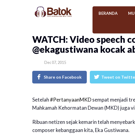
BERANDA
MU
WATCH: Video speech c
@ekagustiwana kocak ab
Dec 07, 2015
Share on Facebook
Tweet on Twitte
Setelah
#PertanyaanMKD
sempat menjadi tre
Mahkamah Kehormatan Dewan (MKD) juga viral
Ribuan netizen sejak kemarin telah menyebark
composer kebanggaan kita, Eka Gustiwana.