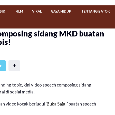
SIK
FILM
VIRAL
GAYA HIDUP
TENTANG BATOK
omposing sidang MKD buatan
is!
+
r
nding topic, kini video speech composing sidang
 di sosial media.
an video kocak berjudul ‘
Buka Saja!
’ buatan speech