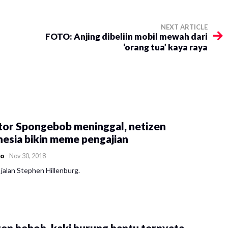
NEXT ARTICLE
FOTO: Anjing dibeliin mobil mewah dari
‘orang tua’ kaya raya
tor Spongebob meninggal, netizen
esia bikin meme pengajian
co
-
Nov 30, 2018
jalan Stephen Hillenburg.
en heboh, kaki burung hantu ternyata