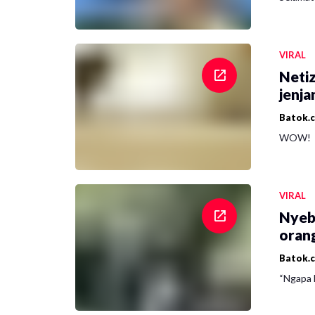
VIRAL
Netiz
jenja
Batok.
WOW!
VIRAL
Nyeb
oran
Batok.
“Ngapa l