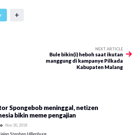
+
r
NEXT ARTICLE
Bule bikin(i) heboh saat ikutan
manggung di kampanye Pilkada
Kabupaten Malang
tor Spongebob meninggal, netizen
esia bikin meme pengajian
co
-
Nov 30, 2018
jalan Stephen Hillenburg.