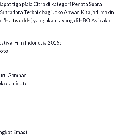
ndapat tiga piala Citra di kategori Penata Suara
utradara Terbaik bagi Joko Anwar. Kita jadi makin
, ‘
Halfworlds’
, yang akan tayang di HBO Asia akhir
estival Film Indonesia 2015:
noto
Guru Gambar
jokroaminoto
ngkat Emas)