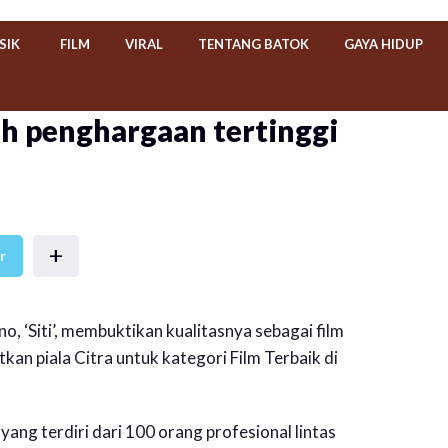
SIK
FILM
VIRAL
TENTANG BATOK
GAYA HIDUP
aih penghargaan tertinggi
+
r
o, ‘Siti’, membuktikan kualitasnya sebagai film
kan piala Citra untuk kategori Film Terbaik di
yang terdiri dari 100 orang profesional lintas