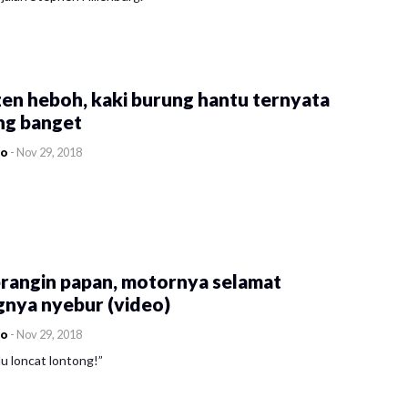
en heboh, kaki burung hantu ternyata
ng banget
co
-
Nov 29, 2018
rangin papan, motornya selamat
gnya nyebur (video)
co
-
Nov 29, 2018
u loncat lontong!”