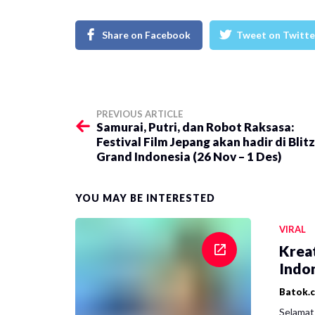
Share on Facebook
Tweet on Twitte
PREVIOUS ARTICLE
Samurai, Putri, dan Robot Raksasa:
Festival Film Jepang akan hadir di Blitz
Grand Indonesia (26 Nov – 1 Des)
YOU MAY BE INTERESTED
VIRAL
Krea
Indon
Batok.
Selamat 