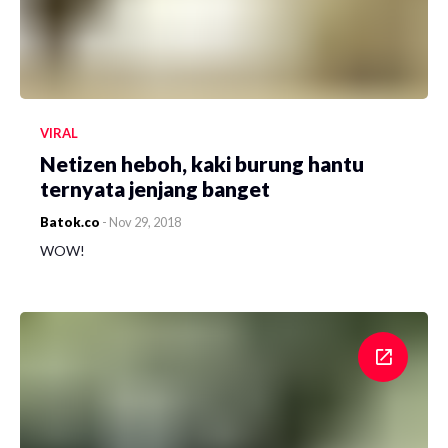
VIRAL
Netizen heboh, kaki burung hantu
ternyata jenjang banget
Batok.co
-
Nov 29, 2018
WOW!