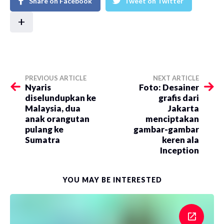
Share on Facebook
Tweet on Twitter
+
PREVIOUS ARTICLE
NEXT ARTICLE
Nyaris
Foto: Desainer
diselundupkan ke
grafis dari
Malaysia, dua
Jakarta
anak orangutan
menciptakan
pulang ke
gambar-gambar
Sumatra
keren ala
Inception
YOU MAY BE INTERESTED