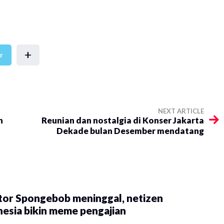
+
r
NEXT ARTICLE
n
Reunian dan nostalgia di Konser Jakarta
Dekade bulan Desember mendatang
tor Spongebob meninggal, netizen
esia bikin meme pengajian