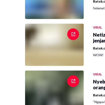
Batok.
Selamat 
VIRAL
Netiz
jenja
Batok.
WOW!
VIRAL
Nyeb
oran
Batok.
“Ngapa l