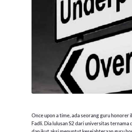
Once upon a time, ada seorang guru honorer 
Fadli. Dia lulusan S2 dari universitas ternama
dan ikut aksi menuntut kesejahteraan guru h