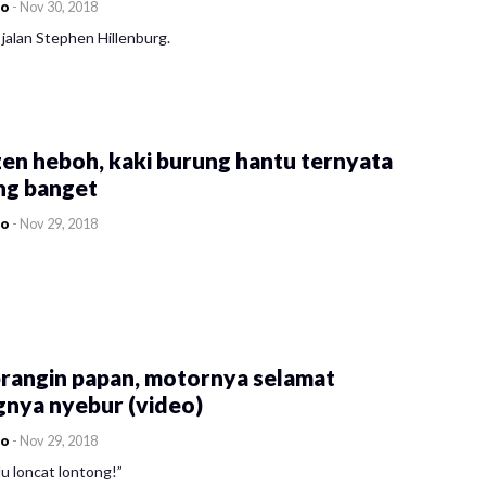
co
-
Nov 30, 2018
jalan Stephen Hillenburg.
en heboh, kaki burung hantu ternyata
ng banget
co
-
Nov 29, 2018
rangin papan, motornya selamat
gnya nyebur (video)
co
-
Nov 29, 2018
u loncat lontong!”