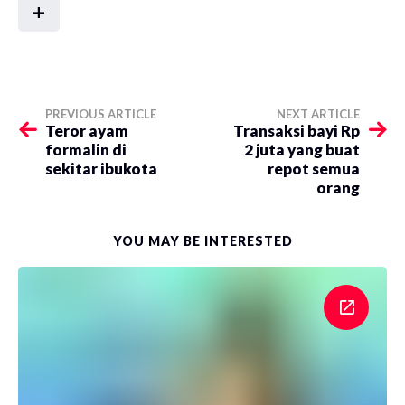
+
PREVIOUS ARTICLE
NEXT ARTICLE
Teror ayam
​Transaksi bayi Rp
formalin di
2 juta yang buat
sekitar ibukota
repot semua
orang
YOU MAY BE INTERESTED