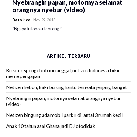
Nyebrangin papan, motornya selamat
orangnya nyebur (video)
Batok.co
-
Nov 29, 2018
“Ngapa lu loncat lontong!”
ARTIKEL TERBARU
Kreator Spongebob meninggal, netizen Indonesia bikin
meme pengajian
Netizen heboh, kaki burung hantu ternyata jenjang banget
Nyebrangin papan, motornya selamat orangnya nyebur
(video)
Netizen bingung ada mobil parkir di lantai 3 rumah kecil
Anak 10 tahun asal Ghana jadi DJ otodidak