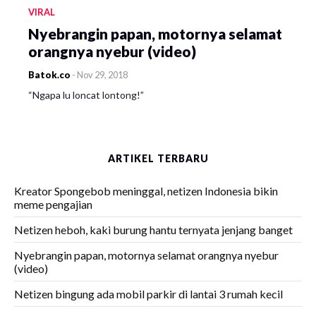
VIRAL
Nyebrangin papan, motornya selamat
orangnya nyebur (video)
Batok.co
-
Nov 29, 2018
“Ngapa lu loncat lontong!”
ARTIKEL TERBARU
Kreator Spongebob meninggal, netizen Indonesia bikin
meme pengajian
Netizen heboh, kaki burung hantu ternyata jenjang banget
Nyebrangin papan, motornya selamat orangnya nyebur
(video)
Netizen bingung ada mobil parkir di lantai 3 rumah kecil