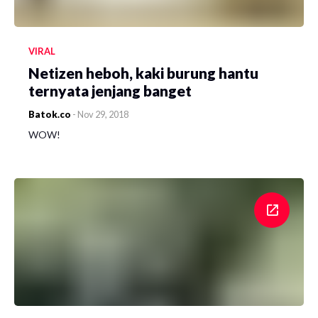
VIRAL
Netizen heboh, kaki burung hantu
ternyata jenjang banget
Batok.co
-
Nov 29, 2018
WOW!