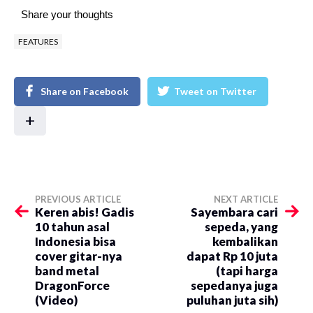
Share your thoughts
FEATURES
Share on Facebook
Tweet on Twitter
+
PREVIOUS ARTICLE
NEXT ARTICLE
Keren abis! Gadis
Sayembara cari
10 tahun asal
sepeda, yang
Indonesia bisa
kembalikan
cover gitar-nya
dapat Rp 10 juta
band metal
(tapi harga
DragonForce
sepedanya juga
(Video)
puluhan juta sih)