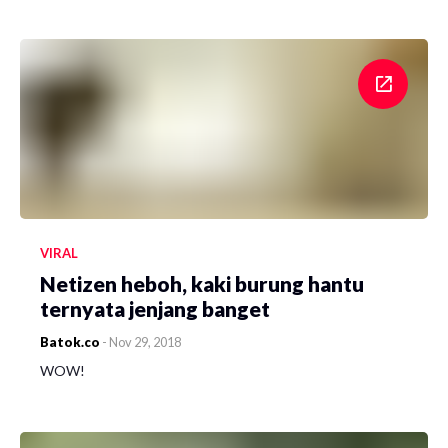
VIRAL
Netizen heboh, kaki burung hantu
ternyata jenjang banget
Batok.co
-
Nov 29, 2018
WOW!