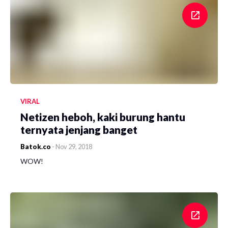
VIRAL
Netizen heboh, kaki burung hantu
ternyata jenjang banget
Batok.co
-
Nov 29, 2018
WOW!