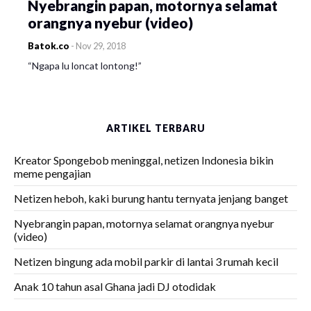
Nyebrangin papan, motornya selamat
orangnya nyebur (video)
Batok.co
-
Nov 29, 2018
“Ngapa lu loncat lontong!”
ARTIKEL TERBARU
Kreator Spongebob meninggal, netizen Indonesia bikin
meme pengajian
Netizen heboh, kaki burung hantu ternyata jenjang banget
Nyebrangin papan, motornya selamat orangnya nyebur
(video)
Netizen bingung ada mobil parkir di lantai 3 rumah kecil
Anak 10 tahun asal Ghana jadi DJ otodidak