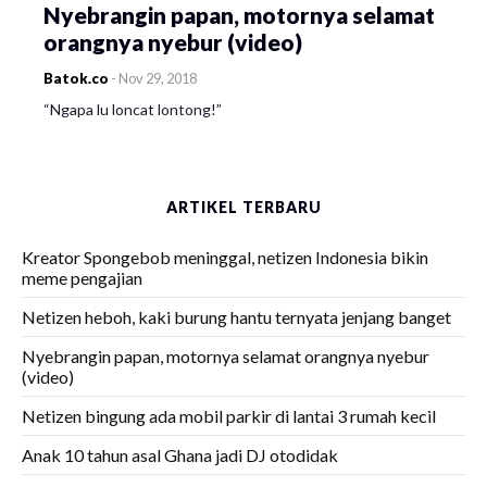
Nyebrangin papan, motornya selamat
orangnya nyebur (video)
Batok.co
-
Nov 29, 2018
“Ngapa lu loncat lontong!”
ARTIKEL TERBARU
Kreator Spongebob meninggal, netizen Indonesia bikin
meme pengajian
Netizen heboh, kaki burung hantu ternyata jenjang banget
Nyebrangin papan, motornya selamat orangnya nyebur
(video)
Netizen bingung ada mobil parkir di lantai 3 rumah kecil
Anak 10 tahun asal Ghana jadi DJ otodidak