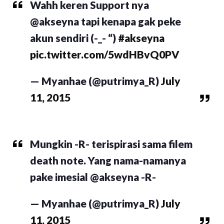
Wahh keren Support nya
@akseyna tapi kenapa gak peke
akun sendiri (-_- “)
#akseyna
pic.twitter.com/5wdHBvQ0PV
— Myanhae (@putrimya_R)
July
11, 2015
Mungkin -R- terispirasi sama filem
death note. Yang nama-namanya
pake imesial @akseyna -R-
— Myanhae (@putrimya_R)
July
11, 2015