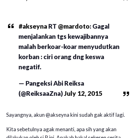
#akseyna
RT
@mardoto
: Gagal
menjalankan tgs kewajibannya
malah berkoar-koar menyudutkan
korban : ciri orang dng keswa
negatif.
— Pangeksi Abi Reiksa
(@ReiksaaZna)
July 12, 2015
Sayangnya, akun @akseyna kini sudah gak aktif lagi.
Kita sebetulnya agak menanti, apa sih yang akan
dilakukan oleh si R ini. Apakah bakal sekeren cerita