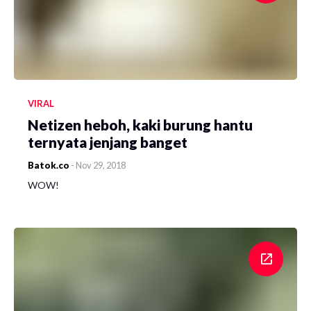
VIRAL
Netizen heboh, kaki burung hantu
ternyata jenjang banget
Batok.co
-
Nov 29, 2018
WOW!