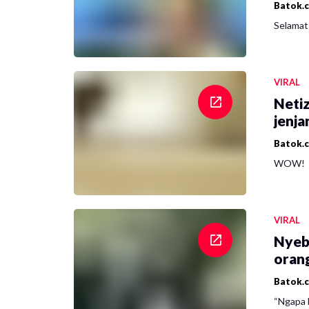
Batok.
Selamat 
VIRAL
Netiz
jenja
Batok.
WOW!
VIRAL
Nyeb
oran
Batok.
“Ngapa l