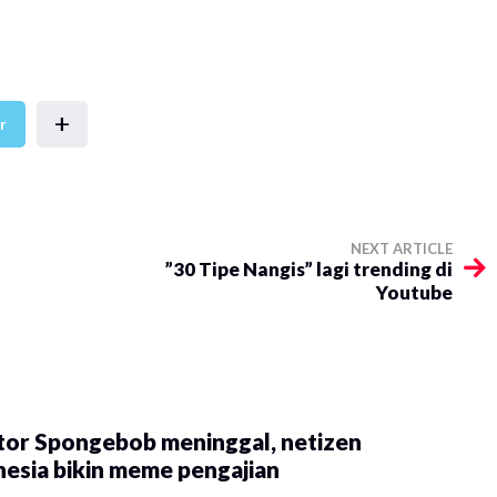
+
r
NEXT ARTICLE
​”30 Tipe Nangis” lagi trending di
Youtube
tor Spongebob meninggal, netizen
esia bikin meme pengajian