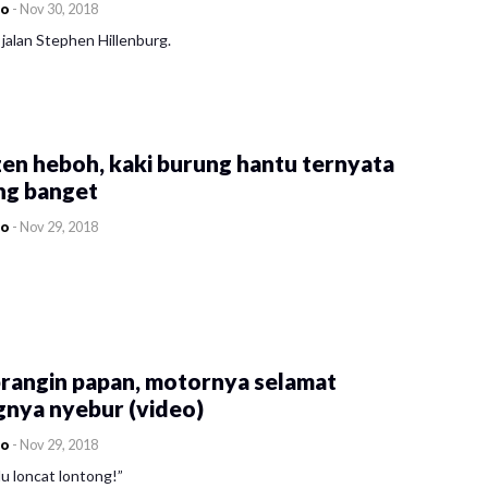
co
-
Nov 30, 2018
jalan Stephen Hillenburg.
en heboh, kaki burung hantu ternyata
ng banget
co
-
Nov 29, 2018
rangin papan, motornya selamat
gnya nyebur (video)
co
-
Nov 29, 2018
u loncat lontong!”