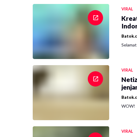
VIRAL
Krea
Indon
Batok.
Selamat 
VIRAL
Netiz
jenja
Batok.
WOW!
VIRAL