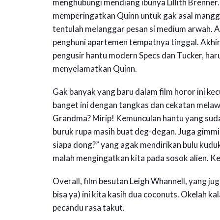
menghubungi mendiang ibunya Lillith Brenner. 
memperingatkan Quinn untuk gak asal manggil 
tentulah melanggar pesan si medium arwah. A
penghuni apartemen tempatnya tinggal. Akhirn
pengusir hantu modern Specs dan Tucker, har
menyelamatkan Quinn.
Gak banyak yang baru dalam film horor ini ke
banget ini dengan tangkas dan cekatan melaw
Grandma? Mirip! Kemunculan hantu yang sudah d
buruk rupa masih buat deg-degan. Juga gimmic
siapa dong?” yang agak mendirikan bulu kudu
malah mengingatkan kita pada sosok alien. Ke
Overall, film besutan Leigh Whannell, yang ju
bisa ya) ini kita kasih dua coconuts. Okelah k
pecandu rasa takut.