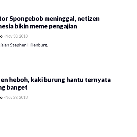
tor Spongebob meninggal, netizen
esia bikin meme pengajian
co
-
Nov 30, 2018
jalan Stephen Hillenburg.
en heboh, kaki burung hantu ternyata
ng banget
co
-
Nov 29, 2018