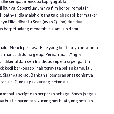
Ellie sempat mencoba tapi gagal. Ia
ibunya. Seperti umumnya film horor, remaja ini
kibatnya, dia malah diganggu oleh sosok bermasker
ya Ellie, dibantu Sean (ayah Quinn) dan dua
us berpetualang menembus alam lain demi
cuali… Nenek perkasa. Ellie yang bentuknya oma-oma
an hantu di dunia gelap. Pernah main Angry
ikenal dari seri Insidious seperti si pengantin
k kecil berkonsep “hah ternyata bukan kamu, lalu
k. Sisanya so-so. Bahkan si pemeran antagonisnya
ren sih. Cuma agak kurang-setan aja.
ga menulis script dan berperan sebagai Specs (segala
alau buat hiburan tapi kurang pas buat yang betulan