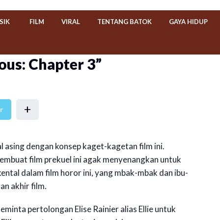
SIK
FILM
VIRAL
TENTANG BATOK
GAYA HIDUP
ious: Chapter 3”
+
r
al asing dengan konsep kaget-kagetan film ini.
membuat film prekuel ini agak menyenangkan untuk
ental dalam film horor ini, yang mbak-mbak dan ibu-
an akhir film.
inta pertolongan Elise Rainier alias Ellie untuk