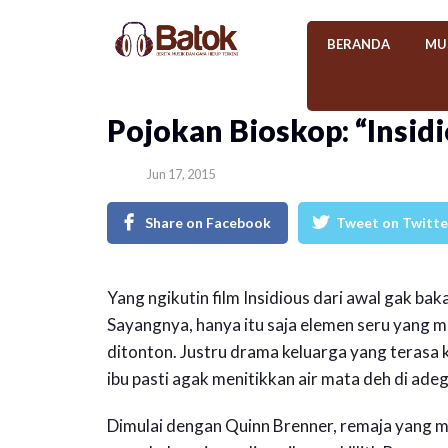
BERANDA
MU
​Pojokan Bioskop: “Insid
Jun 17, 2015
Share on Facebook
Tweet on Twitte
Yang ngikutin film Insidious dari awal gak bak
Sayangnya, hanya itu saja elemen seru yang 
ditonton. Justru drama keluarga yang terasa k
ibu pasti agak menitikkan air mata deh di adeg
Dimulai dengan Quinn Brenner, remaja yang mem