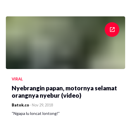
VIRAL
Nyebrangin papan, motornya selamat
orangnya nyebur (video)
Batok.co
-
Nov 29, 2018
“Ngapa lu loncat lontong!”